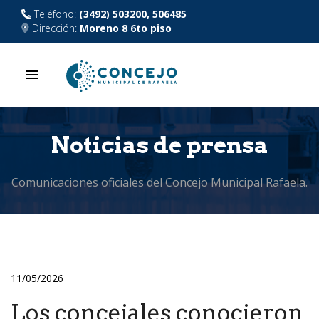
Teléfono:
(3492) 503200, 506485
Dirección:
Moreno 8 6to piso
menu
Noticias de prensa
Comunicaciones oficiales del Concejo Municipal Rafaela.
11/05/2026
Los concejales conocieron