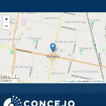
+
−
500 m
2000 ft
| Go Media ©
Leaflet
Go Media