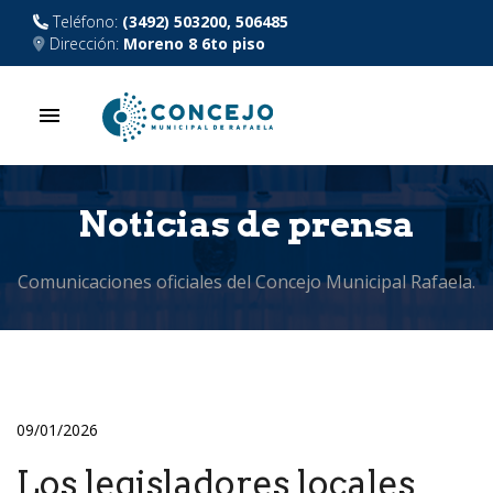
Teléfono:
(3492) 503200, 506485
Dirección:
Moreno 8 6to piso
menu
Noticias de prensa
Comunicaciones oficiales del Concejo Municipal Rafaela.
09/01/2026
Los legisladores locales