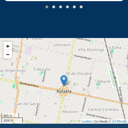
+
−
500 m
2000 ft
| Go Media ©
Leaflet
Go Media