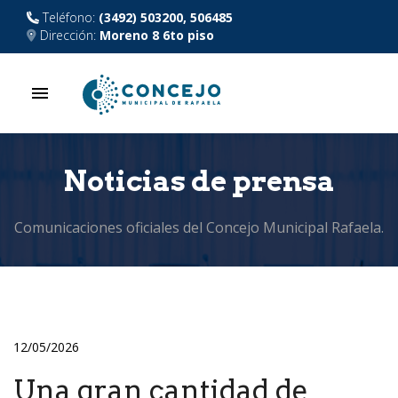
Teléfono:
(3492) 503200, 506485
Dirección:
Moreno 8 6to piso
menu
Noticias de prensa
Comunicaciones oficiales del Concejo Municipal Rafaela.
12/05/2026
Una gran cantidad de