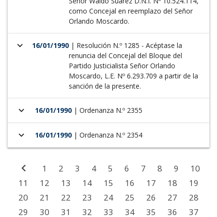
Señor Waldo Suárez D.N.I. Nº 10.524.114,
como Concejal en reemplazo del Señor
Orlando Moscardo.
keyboard_arrow_down
16/01/1990
| Resolución N.º 1285 - Acéptase la
renuncia del Concejal del Bloque del
Partido Justicialista Señor Orlando
Moscardo, L.E. Nº 6.293.709 a partir de la
sanción de la presente.
keyboard_arrow_down
16/01/1990
| Ordenanza N.º 2355
keyboard_arrow_down
16/01/1990
| Ordenanza N.º 2354
chevron_left
1
2
3
4
5
6
7
8
9
10
11
12
13
14
15
16
17
18
19
20
21
22
23
24
25
26
27
28
29
30
31
32
33
34
35
36
37