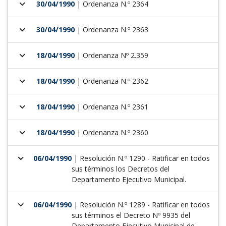
keyboard_arrow_down
30/04/1990
| Ordenanza N.º 2364
keyboard_arrow_down
30/04/1990
| Ordenanza N.º 2363
keyboard_arrow_down
18/04/1990
| Ordenanza Nº 2.359
keyboard_arrow_down
18/04/1990
| Ordenanza N.º 2362
keyboard_arrow_down
18/04/1990
| Ordenanza N.º 2361
keyboard_arrow_down
18/04/1990
| Ordenanza N.º 2360
keyboard_arrow_down
06/04/1990
| Resolución N.º 1290 - Ratificar en todos
sus términos los Decretos del
Departamento Ejecutivo Municipal.
keyboard_arrow_down
06/04/1990
| Resolución N.º 1289 - Ratificar en todos
sus términos el Decreto Nº 9935 del
Departamento Ejecutivo Municipal de