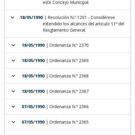
este Concejo Municipal.
keyboard_arrow_down
18/05/1990
| Resolución N.º 1291 - Considérese
extendido los alcances del articulo 11º del
Resglamento General.
keyboard_arrow_down
18/05/1990
| Ordenanza N.º 2370
keyboard_arrow_down
18/05/1990
| Ordenanza N.º 2369
keyboard_arrow_down
18/05/1990
| Ordenanza N.º 2368
keyboard_arrow_down
18/05/1990
| Ordenanza N.º 2367
keyboard_arrow_down
07/05/1990
| Ordenanza N.º 2366
keyboard_arrow_down
07/05/1990
| Ordenanza N.º 2365