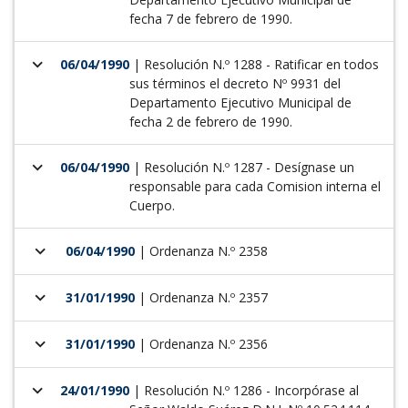
fecha 7 de febrero de 1990.
keyboard_arrow_down
06/04/1990
| Resolución N.º 1288 - Ratificar en todos
sus términos el decreto Nº 9931 del
Departamento Ejecutivo Municipal de
fecha 2 de febrero de 1990.
keyboard_arrow_down
06/04/1990
| Resolución N.º 1287 - Desígnase un
responsable para cada Comision interna el
Cuerpo.
keyboard_arrow_down
06/04/1990
| Ordenanza N.º 2358
keyboard_arrow_down
31/01/1990
| Ordenanza N.º 2357
keyboard_arrow_down
31/01/1990
| Ordenanza N.º 2356
keyboard_arrow_down
24/01/1990
| Resolución N.º 1286 - Incorpórase al