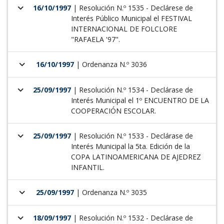
keyboard_arrow_down
16/10/1997
| Resolución N.º 1535 - Declárese de
Interés Público Municipal el FESTIVAL
INTERNACIONAL DE FOLCLORE
"RAFAELA '97".
keyboard_arrow_down
16/10/1997
| Ordenanza N.º 3036
keyboard_arrow_down
25/09/1997
| Resolución N.º 1534 - Declárase de
Interés Municipal el 1º ENCUENTRO DE LA
COOPERACIÓN ESCOLAR.
keyboard_arrow_down
25/09/1997
| Resolución N.º 1533 - Declárase de
Interés Municipal la 5ta. Edición de la
COPA LATINOAMERICANA DE AJEDREZ
INFANTIL.
keyboard_arrow_down
25/09/1997
| Ordenanza N.º 3035
keyboard_arrow_down
18/09/1997
| Resolución N.º 1532 - Declárase de