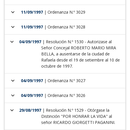
keyboard_arrow_down
11/09/1997
| Ordenanza N.º 3029
keyboard_arrow_down
11/09/1997
| Ordenanza N.º 3028
keyboard_arrow_down
04/09/1997
| Resolución N.º 1530 - Autorizase al
Señor Concejal ROBERTO MARIO MIRA
BELLA, a ausentarse de la ciudad de
Rafaela desde el 19 de setiembre al 10 de
octubre de 1997.
keyboard_arrow_down
04/09/1997
| Ordenanza N.º 3027
keyboard_arrow_down
04/09/1997
| Ordenanza N.º 3026
keyboard_arrow_down
29/08/1997
| Resolución N.º 1529 - Otórgase la
Distinción "POR HONRAR LA VIDA" al
señor RICARDO GIORGETTI PAGANINI.