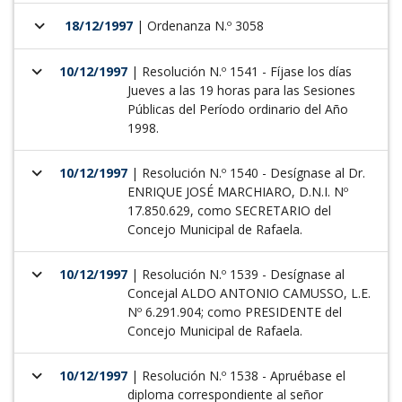
keyboard_arrow_down
18/12/1997
| Ordenanza N.º 3058
keyboard_arrow_down
10/12/1997
| Resolución N.º 1541 - Fíjase los días
Jueves a las 19 horas para las Sesiones
Públicas del Período ordinario del Año
1998.
keyboard_arrow_down
10/12/1997
| Resolución N.º 1540 - Desígnase al Dr.
ENRIQUE JOSÉ MARCHIARO, D.N.I. Nº
17.850.629, como SECRETARIO del
Concejo Municipal de Rafaela.
keyboard_arrow_down
10/12/1997
| Resolución N.º 1539 - Desígnase al
Concejal ALDO ANTONIO CAMUSSO, L.E.
Nº 6.291.904; como PRESIDENTE del
Concejo Municipal de Rafaela.
keyboard_arrow_down
10/12/1997
| Resolución N.º 1538 - Apruébase el
diploma correspondiente al señor