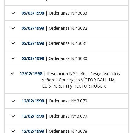
keyboard_arrow_down
05/03/1998
| Ordenanza N.º 3083
keyboard_arrow_down
05/03/1998
| Ordenanza N.º 3082
keyboard_arrow_down
05/03/1998
| Ordenanza N.º 3081
keyboard_arrow_down
05/03/1998
| Ordenanza N.º 3080
keyboard_arrow_down
12/02/1998
| Resolución N.º 1546 - Desígnase a los
señores Concejales VÍCTOR BALLINA,
LUIS PERETTI y HÉCTOR HUBER.
keyboard_arrow_down
12/02/1998
| Ordenanza Nº 3.079
keyboard_arrow_down
12/02/1998
| Ordenanza Nº 3.077
keyboard_arrow_down
12/02/1998
| Ordenanza N.º 3078