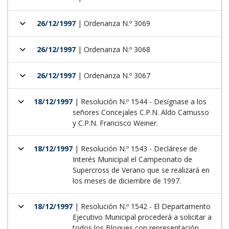
keyboard_arrow_down
26/12/1997
| Ordenanza N.º 3069
keyboard_arrow_down
26/12/1997
| Ordenanza N.º 3068
keyboard_arrow_down
26/12/1997
| Ordenanza N.º 3067
keyboard_arrow_down
18/12/1997
| Resolución N.º 1544 - Desígnase a los
señores Concejales C.P.N. Aldo Camusso
y C.P.N. Francisco Weiner.
keyboard_arrow_down
18/12/1997
| Resolución N.º 1543 - Declárese de
Interés Municipal el Campeonato de
Supercross de Verano que se realizará en
los meses de diciembre de 1997.
keyboard_arrow_down
18/12/1997
| Resolución N.º 1542 - El Departamento
Ejecutivo Municipal procederá a solicitar a
todos los Blo­ques con representación