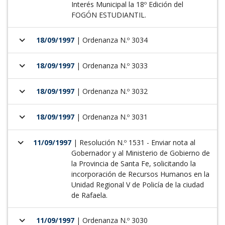
Interés Municipal la 18º Edición del
FOGÓN ESTUDIAN­TIL.
keyboard_arrow_down
18/09/1997
| Ordenanza N.º 3034
keyboard_arrow_down
18/09/1997
| Ordenanza N.º 3033
keyboard_arrow_down
18/09/1997
| Ordenanza N.º 3032
keyboard_arrow_down
18/09/1997
| Ordenanza N.º 3031
keyboard_arrow_down
11/09/1997
| Resolución N.º 1531 - Enviar nota al
Gobernador y al Ministerio de Gobierno de
la Provincia de Santa Fe, solicitando la
incorporación de Recursos Humanos en la
Unidad Regional V de Policía de la ciudad
de Rafaela.
keyboard_arrow_down
11/09/1997
| Ordenanza N.º 3030