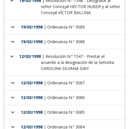
keyboard_arrow_down
19/03/1998
| Resolución N.º 1548 - Desígnase al
señor Concejal HÉCTOR HUBER y al señor
Concejal VÍCTOR BALLINA.
keyboard_arrow_down
19/03/1998
| Ordenanza N.º 3089
keyboard_arrow_down
19/03/1998
| Ordenanza N.º 3088
keyboard_arrow_down
12/03/1998
| Resolución N.º 1547 - Prestar el
acuerdo a la designación de la Señorita
CAROLINA SILVANA GIAY.
keyboard_arrow_down
12/03/1998
| Ordenanza N.º 3087
keyboard_arrow_down
12/03/1998
| Ordenanza N.º 3086
keyboard_arrow_down
12/03/1998
| Ordenanza N.º 3085
keyboard_arrow_down
12/03/1998
| Ordenanza N.º 3084