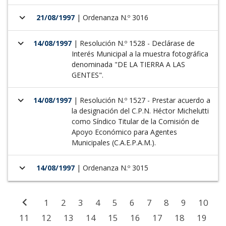
keyboard_arrow_down
21/08/1997
| Ordenanza N.º 3016
keyboard_arrow_down
14/08/1997
| Resolución N.º 1528 - Declárase de
Interés Municipal a la muestra fotográfica
denominada "DE LA TIERRA A LAS
GENTES".
keyboard_arrow_down
14/08/1997
| Resolución N.º 1527 - Prestar acuerdo a
la designación del C.P.N. Héctor Michelutti
como Síndico Titular de la Comisión de
Apoyo Económico para Agentes
Municipales (C.A.E.P.A.M.).
keyboard_arrow_down
14/08/1997
| Ordenanza N.º 3015
chevron_left
1
2
3
4
5
6
7
8
9
10
11
12
13
14
15
16
17
18
19