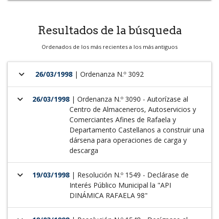
Resultados de la búsqueda
Ordenados de los más recientes a los más antiguos
keyboard_arrow_down
26/03/1998
| Ordenanza N.º 3092
keyboard_arrow_down
26/03/1998
| Ordenanza N.º 3090 - Autorízase al
Centro de Almaceneros, Autoservicios y
Comerciantes Afines de Rafaela y
Departamento Castellanos a construir una
dársena para operaciones de carga y
descarga
keyboard_arrow_down
19/03/1998
| Resolución N.º 1549 - Declárase de
Interés Público Municipal la "API
DINÁMICA RAFAELA 98"