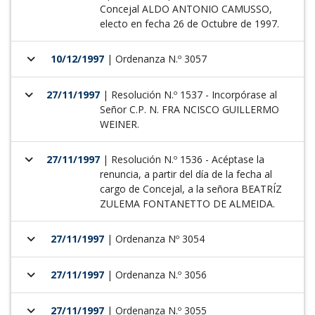
Concejal ALDO ANTONIO CAMUSSO,
electo en fecha 26 de Octubre de 1997.
keyboard_arrow_down
10/12/1997
| Ordenanza N.º 3057
keyboard_arrow_down
27/11/1997
| Resolución N.º 1537 - Incorpórase al
Señor C.P. N. FRA NCISCO GUILLERMO
WEINER.
keyboard_arrow_down
27/11/1997
| Resolución N.º 1536 - Acéptase la
renuncia, a partir del día de la fecha al
cargo de Concejal, a la señora BEATRÍZ
ZULEMA FONTANETTO DE ALMEIDA.
keyboard_arrow_down
27/11/1997
| Ordenanza Nº 3054
keyboard_arrow_down
27/11/1997
| Ordenanza N.º 3056
keyboard_arrow_down
27/11/1997
| Ordenanza N.º 3055